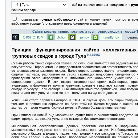
- сайты коллективных покупок и груп
Вашем городе
показывать
только работающие
сайты коллективных покупок и гру
выбранном городе (с открытыми предложениями и акциями)
Сайты коллективных покупок и групповых скидок в городе 
С КУПОНОМ
Biglion
Групон
КупиКупон
сервис
Принцип функционирования сайтов коллективных
наверх
групповых скидок в городе Тула
Схема работы таких сервисов такова: по сути, они являются посредниками м
покупателем. Первоначально определяется экономическая эффективность про
устанавливаются размеры скидок. Далее сервис распространяет информацию 
фирмы партнёра, располагая на своих страницах подробные сведения об у
проведения этого мероприятия и минимального количества участников, н
совершения сделки. В эти строго оговоренные сроки сайт-сервис при
аудиторию и формирует группы клиентов, которые выкупают купоны, позво
скидку на услугу. Если оговоренный минимум клиентов привлечён - они получ
оплачивают ими услуги, если же нет - получают назад свои деньги.
Успешный старт сервиса Groupon в США, и скупка доли его акций холдинг
толчком к появлению сервисов на базе этой же бизнес-модели в нашей ст
экспертов, такая модель бизнеса имеет в России большие перспективы.
Принципиально новый вид маркетинга, существенно экономящий средства как
фирм, предоставляющих услуги, не остается без внимания инвесторов.
Инновационная составляющая данных проектов состоит в кардиналь
маркетинговых издержек со стороны организаторов акции. Необходимость
рекламного бюджета акции отпадает как таковая - все расходы по "раскрутке
себя сам сервис. Помимо этого, проведение мероприятий по привлечению