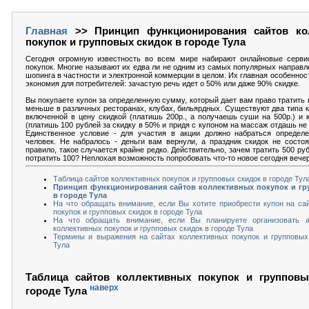
Главная
>> Принцип функционирования сайтов ко
покупок и групповых скидок в городе Тула
Сегодня огромную известность во всем мире набирают онлайновые серви
покупок. Многие называют их едва ли не одним из самых популярных направл
шопинга в частности и электронной коммерции в целом. Их главная особеннос
экономия для потребителей: зачастую речь идет о 50% или даже 90% скидке.
Вы покупаете купон за определенную сумму, который дает вам право тратить в 
меньше в различных ресторанах, клубах, бильярдных. Существуют два типа к
включенной в цену скидкой (платишь 200р., а получаешь суши на 500р.) и 
(платишь 100 рублей за скидку в 50% и придя с купоном на массаж отдашь не 5
Единственное условие - для участия в акции должно набраться определе
человек. Не набралось - деньги вам вернули, а праздник скидок не состоя
правило, такое случается крайне редко. Действительно, зачем тратить 500 ру
потратить 100? Неплохая возможность попробовать что-то новое сегодня вече
Таблица сайтов коллективных покупок и групповых скидок в городе Тул
Принцип функционирования сайтов коллективных покупок и гр
в городе Тула
На что обращать внимание, если Вы хотите приобрести купон на са
покупок и групповых скидок в городе Тула
На что обращать внимание, если Вы планируете организовать 
коллективных покупок и групповых скидок в городе Тула
Термины и выражения на сайтах коллективных покупок и групповых
Тула
Таблица сайтов коллективных покупок и групповы
наверх
городе Тула