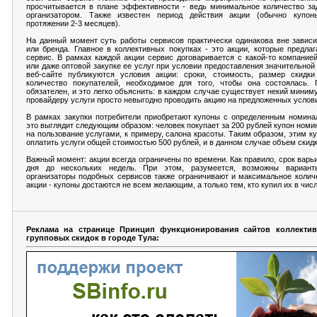
просчитывается в плане эффективности - ведь минимальное количество за
организатором. Также известен период действия акции (обычно купо
протяжении 2-3 месяцев).
На данный момент суть работы сервисов практически одинакова вне завис
или бренда. Главное в коллективных покупках - это акции, которые предлаг
сервис. В рамках каждой акции сервис договаривается с какой-то компание
или даже оптовой закупке ее услуг при условии предоставления значительной
веб-сайте публикуются условия акции: сроки, стоимость, размер скидк
количество покупателей, необходимое для того, чтобы она состоялась. 
обязателен, и это легко объяснить: в каждом случае существует некий миним
провайдеру услуги просто невыгодно проводить акцию на предложенных услов
В рамках закупки потребители приобретают купоны с определенным номина
это выглядит следующим образом: человек покупает за 200 рублей купон номи
на пользование услугами, к примеру, салона красоты. Таким образом, этим к
оплатить услуги общей стоимостью 500 рублей, и в данном случае объем скид
Важный момент: акции всегда ограничены по времени. Как правило, срок варь
дня до нескольких недель. При этом, разумеется, возможны вариант
организаторы подобных сервисов также ограничивают и максимальное колич
акции - купоны достаются не всем желающим, а только тем, кто купил их в чис
Реклама на странице Принцип функционирования сайтов коллекти
групповых скидок в городе Тула: