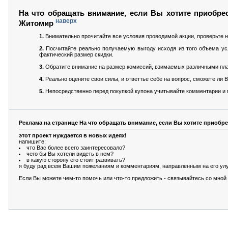
На что обращать внимание, если Вы хотите приобрес
наверх
Житомир
1.
Внимательно прочитайте все условия проводимой акции, проверьте н
2.
Посчитайте реально получаемую выгоду исходя из того объема усл
фактический размер скидки.
3.
Обратите внимание на размер комиссий, взимаемых различными пла
4.
Реально оцените свои силы, и ответтье себе на вопрос, сможете ли
5.
Непосредственно перед покупкой купона учитывайте комментарии и м
Реклама на странице На что обращать внимание, если Вы хотите приобр
этот проект нуждается в новых идеях!
напишите:
что Вас более всего заинтересовало?
чего бы Вы хотели видеть в нем?
в какую сторону его стоит развивать?
я буду рад всем Вашим пожеланиям и комментариям, направленным на его ул
Если Вы можете чем-то помочь или что-то предложить - связывайтесь со мно